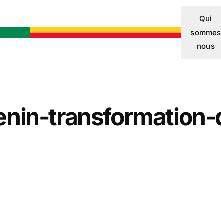
Qui
sommes
nous
enin-transformation-d